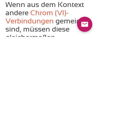
Wenn aus dem Kontext 
andere 
Chrom (Vl)-
Verbindungen
 gemeint 
sind, müssen diese 
gleichermaßen 
spezifiziert werden."
Mit anderen Worten: die 
Verwendung calciumhaltiger 
Mineralwolle kann an 
Hochtemperaturanlagen zur 
Bildung der krebserregenden 
Chrom (VI)-Verbindung 
Calciumchromat
 führen
.
Über nichts anderes berichten wir 
auch hier: