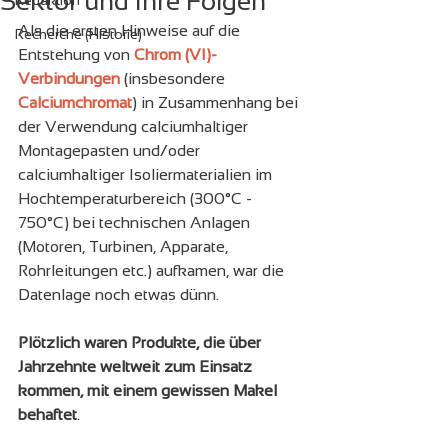
Sektor und ihre Folgen
Redaktion
Als die ersten Hinweise auf die 
Recherche (Historie)
Entstehung von 
Chrom (VI)-
Verbindungen
 (insbesondere 
Calciumchromat
) in Zusammenhang bei 
der Verwendung calciumhaltiger 
Montagepasten und/oder 
calciumhaltiger Isoliermaterialien im 
Hochtemperaturbereich (300°C - 
750°C) bei technischen Anlagen 
(Motoren, Turbinen, Apparate, 
Rohrleitungen etc.) aufkamen, war die 
Datenlage noch etwas dünn.
Plötzlich waren Produkte, die über 
Jahrzehnte weltweit zum Einsatz 
kommen, mit einem gewissen Makel 
behaftet
. 