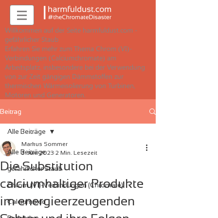
Willkommen auf der Seite harmfuldust.com -
gefährlicher Staub
Erfahren Sie mehr zum Thema Chrom (VI)-
Verbindungen (Calciumchromate) am
Arbeitsplatz, insbesondere bei der Verwendung
von zur Zeit gängigen Dämmstoffen zur
thermischen Wärmeisolierung von Turbinen,
Motoren und Generatoren.
Beitrag
Alle Beiträge
Markus Sommer
Alle Beiträge
3. Juni 2023
2 Min. Lesezeit
Die Substitution
gefährlicher Staub
calciumhaltiger Produkte
Chrom (VI)-Verbindungen (Chromate)
im energieerzeugenden
Calciumoxid