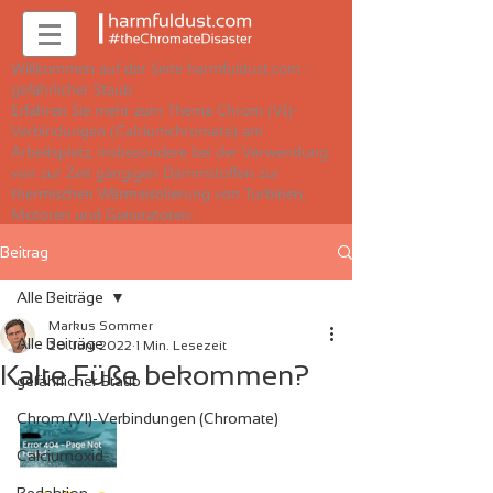
Willkommen auf der Seite harmfuldust.com -
gefährlicher Staub
Erfahren Sie mehr zum Thema Chrom (VI)-
Verbindungen (Calciumchromate) am
Arbeitsplatz, insbesondere bei der Verwendung
von zur Zeit gängigen Dämmstoffen zur
thermischen Wärmeisolierung von Turbinen,
Motoren und Generatoren.
Beitrag
Alle Beiträge
Markus Sommer
Alle Beiträge
20. Juni 2022
1 Min. Lesezeit
Kalte Füße bekommen?
gefährlicher Staub
Chrom (VI)-Verbindungen (Chromate)
Calciumoxid