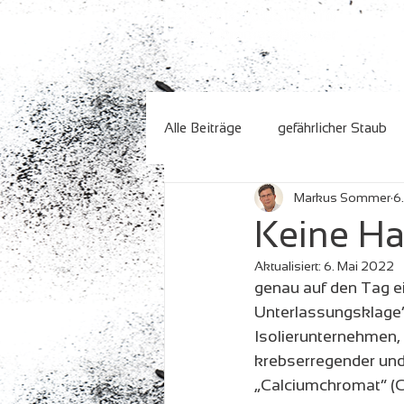
Start
Chromat-
Alle Beiträge
gefährlicher Staub
Markus Sommer
6
Recherche (Historie)
Keine Ha
Aktualisiert:
6. Mai 2022
genau auf den Tag ein
Unterlassungsklage“
Isolierunternehmen,
krebserregender und
„Calciumchromat“ (C