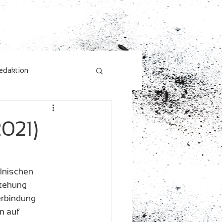
edaktion
021)
lnischen 
tehung 
rbindung 
n auf 