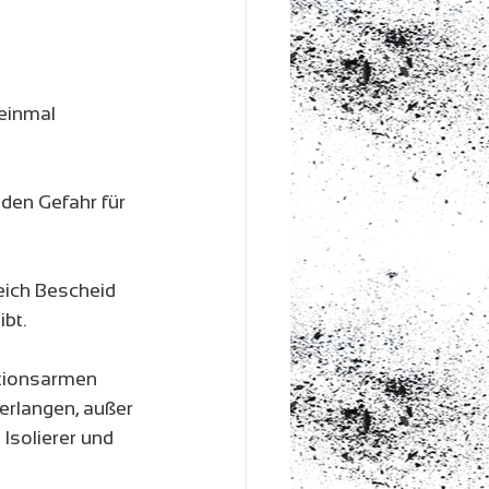
einmal 
den Gefahr für 
ich Bescheid 
ibt.
tionsarmen  
rlangen, außer 
Isolierer und 