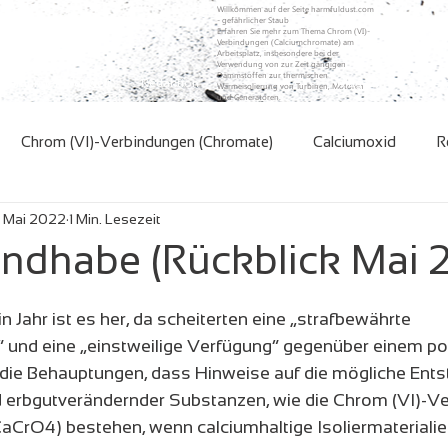
Willkommen auf der Seite harmfuldust.com
- gefährlicher Staub
Erfahren Sie mehr zum Thema Chrom (VI)-
Verbindungen (Calciumchromate) am
Arbeitsplatz, insbesondere bei der
Verwendung von zur Zeit gängigen
Dämmstoffen zur thermischen
Warnungen weltweit
Redaktion
Magazin
Wärmeisolierung von Turbinen, Motoren
und Generatoren.
Chrom (VI)-Verbindungen (Chromate)
Calciumoxid
R
. Mai 2022
1 Min. Lesezeit
ndhabe (Rückblick Mai 2
 Jahr ist es her, da scheiterten eine „strafbewährte 
 und eine „einstweilige Verfügung“ gegenüber einem po
 die Behauptungen, dass Hinweise auf die mögliche Ents
 erbgutverändernder Substanzen, wie die Chrom (VI)-Ve
aCrO4) bestehen, wenn calciumhaltige Isoliermaterialie