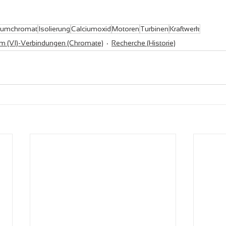
iumchromat
Isolierung
Calciumoxid
Motoren
Turbinen
Kraftwerk
m (VI)-Verbindungen (Chromate)
Recherche (Historie)