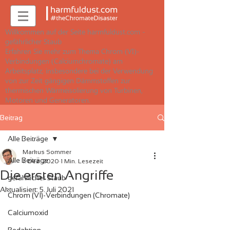
Willkommen auf der Seite harmfuldust.com -
gefährlicher Staub
Erfahren Sie mehr zum Thema Chrom (VI)-
Verbindungen (Calciumchromate) am
Arbeitsplatz, insbesondere bei der Verwendung
von zur Zeit gängigen Dämmstoffen zur
thermischen Wärmeisolierung von Turbinen,
Motoren und Generatoren.
Beitrag
Alle Beiträge
Markus Sommer
Alle Beiträge
1. Dez. 2020
1 Min. Lesezeit
Die ersten Angriffe
gefährlicher Staub
Aktualisiert:
5. Juli 2021
Chrom (VI)-Verbindungen (Chromate)
Calciumoxid